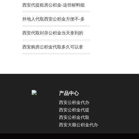
金可办不？
西安代提租房公积金-这些材料能
当天搞成功！
外地人代取西安公积金方便不-多
久拿到手？
西安代取封存公积金当天拿到的
方式有吗？真实情况能当天拿！
西安购房公积金代取多久可以拿
到钱？3-5天可拿钱！
产品中心
西安公积金代办
西安公积金代提
西安公积金代取
西安大额公积金代办