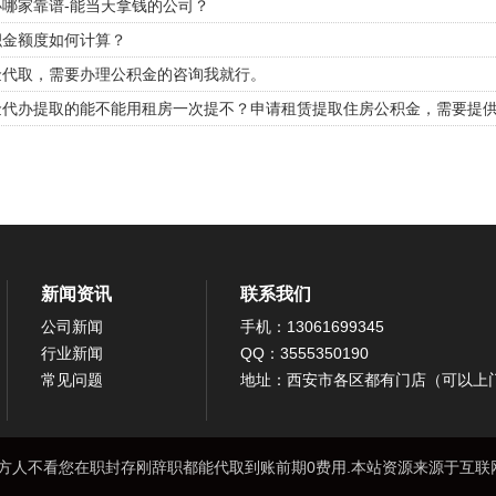
哪家靠谱-能当天拿钱的公司？
积金额度如何计算？
金代取，需要办理公积金的咨询我就行。
金代办提取的能不能用租房一次提不？申请租赁提取住房公积金，需要提
新闻资讯
联系我们
公司新闻
手机：13061699345
行业新闻
QQ：3555350190
常见问题
地址：西安市各区都有门店（可以上
代提/代办本地方人不看您在职封存刚辞职都能代取到账前期0费用.本站资源来源于互