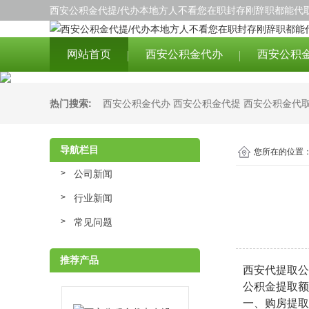
西安公积金代提/代办本地方人不看您在职封存刚辞职都能代取
网站首页
西安公积金代办
西安公积
热门搜索:
西安公积金代办
西安公积金代提
西安公积金代
导航栏目
您所在的位置
公司新闻
行业新闻
常见问题
推荐产品
西安代提取公
公积金提取额
一、购房提取