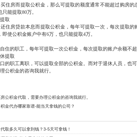
购买住房而提取公积金，那么可提取的额度通常不能超过购房的
也只能提取80万。
提取
偿还住房贷款本息而提取公积金，每年可提取一次，每次提取的
，即使公积金账户中有6万，也只能提取4万。
自住的职工，每年可提取一次公积金，每次提取的账户余额不超
休提取
户口的职工离职，可以提取全部的公积金。而对于退休人员，也可
理公积金的咨询我就行。
买房公积金代取，需要办理公积金的咨询我就行。
公积金代办哪家靠谱-能当天拿钱的公司？
代取多久可以拿到钱？3-5天可拿钱！