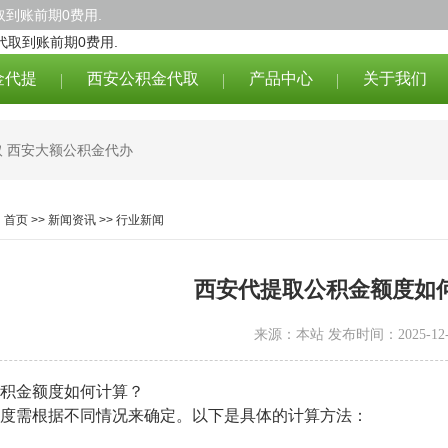
到账前期0费用.
金代提
西安公积金代取
产品中心
关于我们
取
西安大额公积金代办
：
首页
>>
新闻资讯
>>
行业新闻
西安代提取公积金额度如
来源：本站 发布时间：2025-12-
积金额度如何计算？
度需根据不同情况来确定。以下是具体的计算方法：