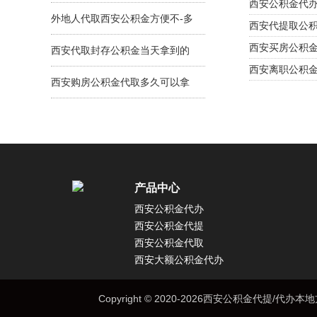
西安公积金代办
当天搞成功！
外地人代取西安公积金方便不-多
西安代提取公
西安买房公积
久拿到手？
西安代取封存公积金当天拿到的
西安离职公积
方式有吗？真实情况能当天拿！
西安购房公积金代取多久可以拿
到钱？3-5天可拿钱！
产品中心
西安公积金代办
西安公积金代提
西安公积金代取
西安大额公积金代办
Copyright © 2020-2026西安公积金