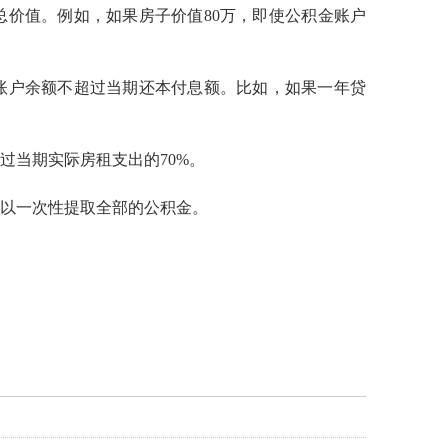
总价值。例如，如果房子价值
80万，即使公积金账户
账户余额不超过当期还本付息额。比如，如果一年贷
过当期实际房租支出的
70%。
以一次性提取全部的公积金。